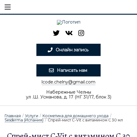
Онлайн запись
Написать нам
lcode.chelny@gmail.com
Набережные Челны
ул .Ш. Усманова, д. 17 (НГ 31/17, блок 3)
Главная
/
Услуги
/
Косметика для домашнего ухода
/
Sesderma (Испания)
/
Спрей-мист C-Vit с витамином С 30 мл
Спрей-мист C-Vit с витамином С 30